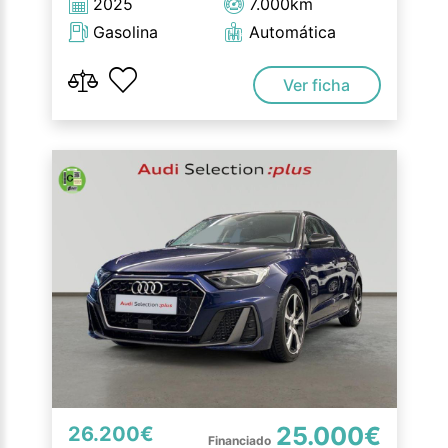
2025
7.000km
Gasolina
Automática
Ver ficha
25.000€
26.200€