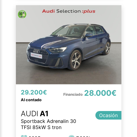
28.000€
29.200€
Al contado
AUDI
A1
Ocasión
Sportback Adrenalin 30
TFSI 85kW S tron