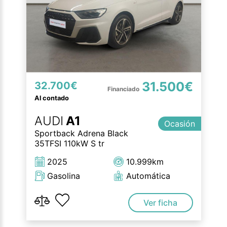
31.500€
32.700€
Al contado
AUDI
A1
Ocasión
Sportback Adrena Black
35TFSI 110kW S tr
2025
10.999km
Gasolina
Automática
Ver ficha