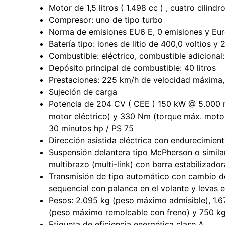
Motor de 1,5 litros ( 1.498 cc ) , cuatro cilindr
Compresor: uno de tipo turbo
Norma de emisiones EU6 E, 0 emisiones y Eur
Batería tipo: iones de litio de 400,0 voltios y
Combustible: eléctrico, combustible adicional
Depósito principal de combustible: 40 litros
Prestaciones: 225 km/h de velocidad máxima,
Sujeción de carga
Potencia de 204 CV ( CEE ) 150 kW @ 5.000 r
motor eléctrico) y 330 Nm (torque máx. moto
30 minutos hp / PS 75
Dirección asistida eléctrica con endurecimien
Suspensión delantera tipo McPherson o similar
multibrazo (multi-link) con barra estabilizad
Transmisión de tipo automático con cambio 
sequencial con palanca en el volante y levas en
Pesos: 2.095 kg (peso máximo admisible), 1.67
(peso máximo remolcable con freno) y 750 kg
Etiqueta de eficiencia energética clase A