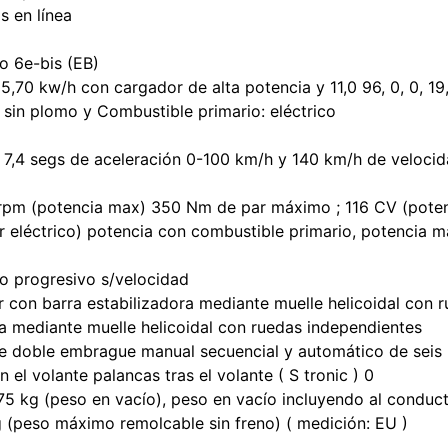
os en línea
o 6e-bis (EB)
 25,70 kw/h con cargador de alta potencia y 11,0 96, 0, 0, 19
: sin plomo y Combustible primario: eléctrico
 7,4 segs de aceleración 0-100 km/h y 140 km/h de veloci
pm (potencia max) 350 Nm de par máximo ; 116 CV (potenc
r eléctrico) potencia con combustible primario, potencia
to progresivo s/velocidad
 con barra estabilizadora mediante muelle helicoidal con 
ora mediante muelle helicoidal con ruedas independientes
de doble embrague manual secuencial y automático de sei
 el volante palancas tras el volante ( S tronic ) 0
5 kg (peso en vacío), peso en vacío incluyendo al conduct
 (peso máximo remolcable sin freno) ( medición: EU )