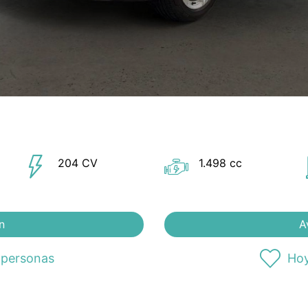
204 CV
1.498 cc
n
A
 personas
Hoy