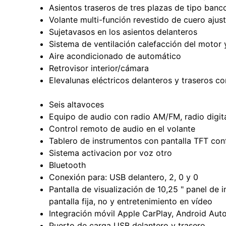
Asientos traseros de tres plazas de tipo banc
Volante multi-función revestido de cuero ajus
Sujetavasos en los asientos delanteros
Sistema de ventilación calefacción del motor y
Aire acondicionado de automático
Retrovisor interior/cámara
Elevalunas eléctricos delanteros y traseros c
Seis altavoces
Equipo de audio con radio AM/FM, radio digita
Control remoto de audio en el volante
Tablero de instrumentos con pantalla TFT con
Sistema activacion por voz otro
Bluetooth
Conexión para: USB delantero, 2, 0 y 0
Pantalla de visualización de 10,25 " panel de in
pantalla fija, no y entretenimiento en vídeo
Integración móvil Apple CarPlay, Android Aut
Puerto de carga USB delantero y trasero