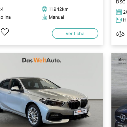
DSG
24
11.942km
2
olina
Manual
H
Ver ficha