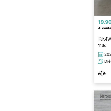
19.9
Al cont
BM
116d
20
Dié