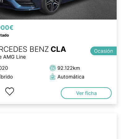
900€
ntado
RCEDES BENZ
CLA
Ocasión
e AMG Line
020
92.122km
íbrido
Automática
Ver ficha