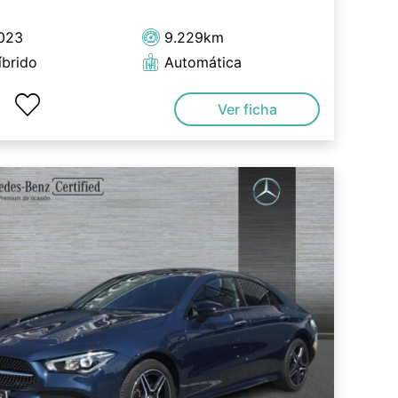
023
9.229km
íbrido
Automática
Ver ficha