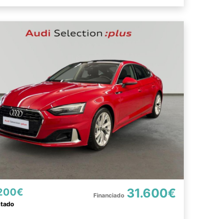
31.600€
200€
ntado