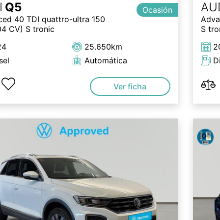
I
Q5
AU
Ocasión
ed 40 TDI quattro-ultra 150
Adva
4 CV) S tronic
S tro
24
25.650km
2
sel
Automática
D
Ver ficha