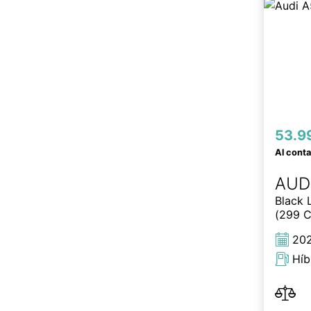
53.9
Al cont
AUD
Black 
(299 C
20
Híb