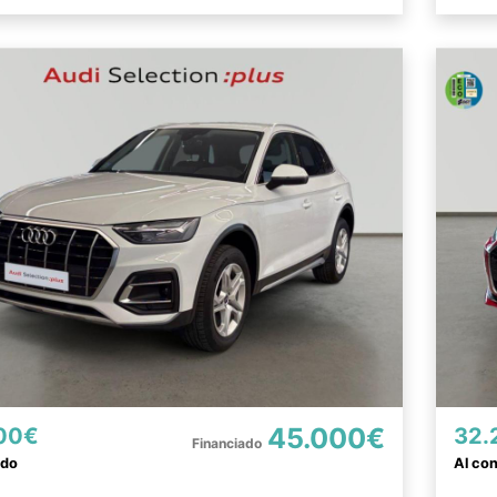
45.000€
00€
32.
ado
Al co