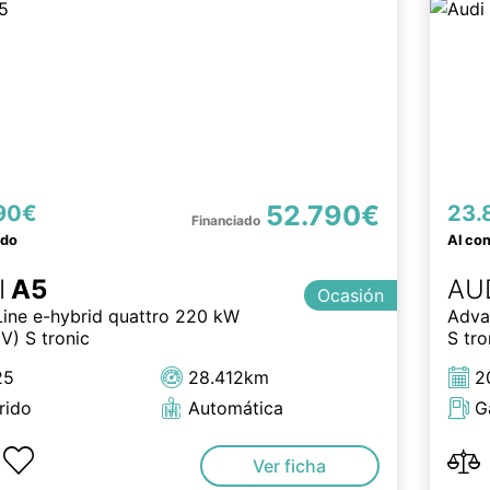
52.790€
90€
23.
ado
Al co
I
A5
AU
Ocasión
Line e-hybrid quattro 220 kW
Adva
V) S tronic
S tro
25
28.412km
2
rido
Automática
G
Ver ficha