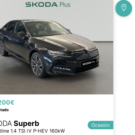
200€
ntado
ODA
Superb
Ocasión
tline 1.4 TSI iV P-HEV 160kW