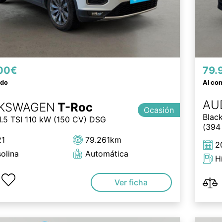
00€
79.
ado
Al co
AU
KSWAGEN
T-Roc
Ocasión
Blac
1.5 TSI 110 kW (150 CV) DSG
(394 
21
79.261km
2
olina
Automática
H
Ver ficha