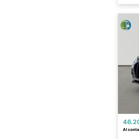
46.2
Al cont