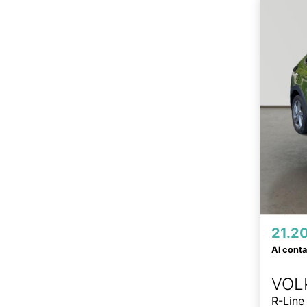
21.2
Al cont
VOL
R-Line