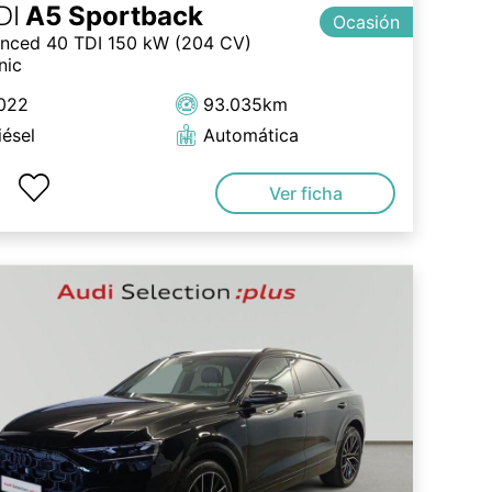
DI
A5 Sportback
Ocasión
nced 40 TDI 150 kW (204 CV)
nic
022
93.035km
iésel
Automática
Ver ficha