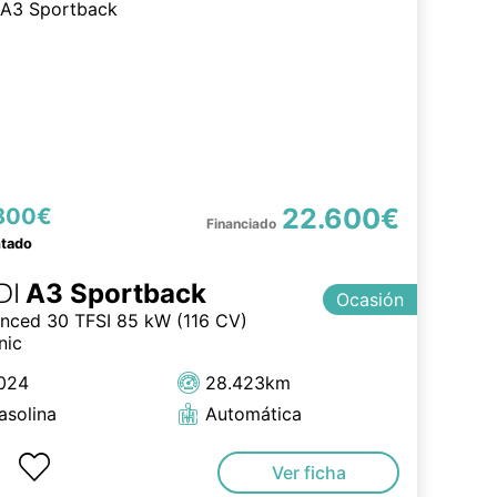
22.600€
800€
ntado
DI
A3 Sportback
Ocasión
nced 30 TFSI 85 kW (116 CV)
nic
024
28.423km
asolina
Automática
Ver ficha