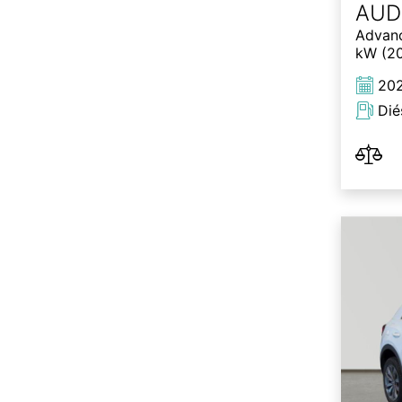
AUD
Advanc
kW (20
20
Dié