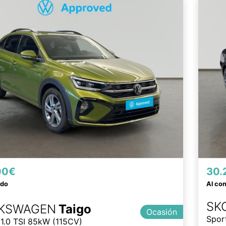
00€
30.
ado
Al co
SK
KSWAGEN
Taigo
Ocasión
Spor
 1.0 TSI 85kW (115CV)