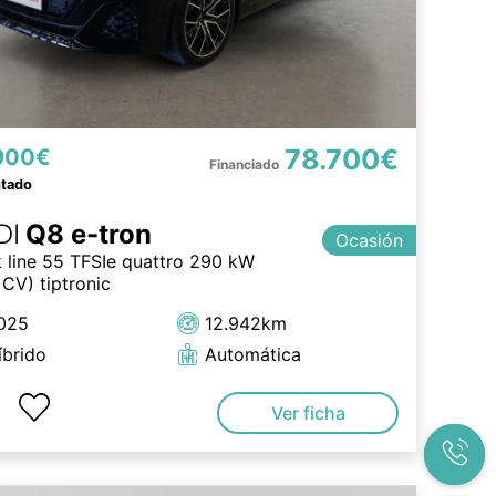
78.700€
900€
ntado
DI
Q8 e-tron
Ocasión
k line 55 TFSIe quattro 290 kW
CV) tiptronic
025
12.942km
íbrido
Automática
Ver ficha