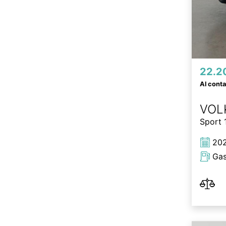
22.2
Al cont
VOL
Sport 
20
Gas