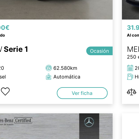
00€
31.
ado
Al co
W
Serie 1
ME
Ocasión
250 
20
62.580km
2
sel
Automática
H
Ver ficha