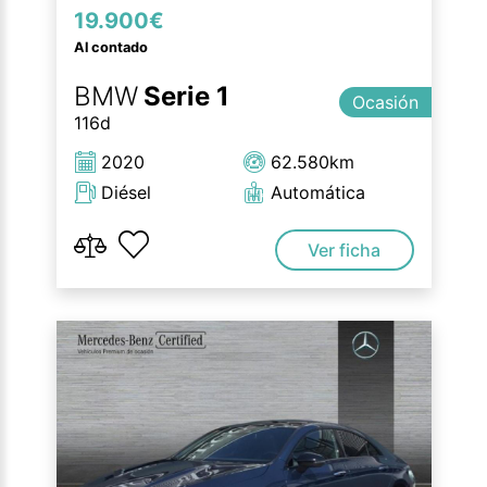
19.900€
Al contado
BMW
Serie 1
Ocasión
116d
2020
62.580km
Diésel
Automática
Ver ficha