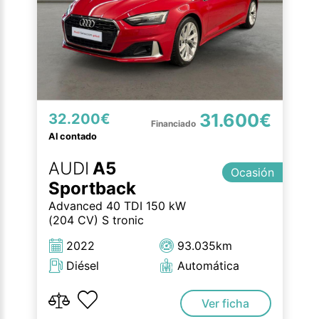
31.600€
32.200€
Al contado
AUDI
A5
Ocasión
Sportback
Advanced 40 TDI 150 kW
(204 CV) S tronic
2022
93.035km
Diésel
Automática
Ver ficha