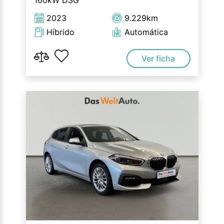
160kW DSG
2023
9.229km
Híbrido
Automática
Ver ficha