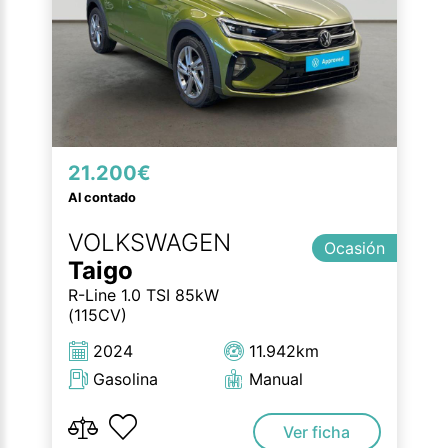
21.200€
Al contado
VOLKSWAGEN
Ocasión
Taigo
R-Line 1.0 TSI 85kW
(115CV)
2024
11.942km
Gasolina
Manual
Ver ficha