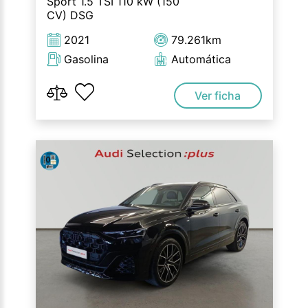
Sport 1.5 TSI 110 kW (150
CV) DSG
2021
79.261km
Gasolina
Automática
Ver ficha