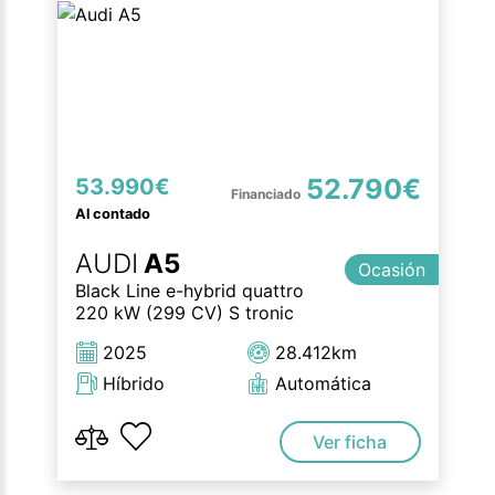
52.790€
53.990€
Al contado
AUDI
A5
Ocasión
Black Line e-hybrid quattro
220 kW (299 CV) S tronic
2025
28.412km
Híbrido
Automática
Ver ficha