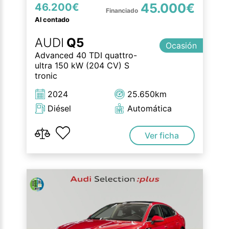
45.000€
46.200€
Al contado
AUDI
Q5
Ocasión
Advanced 40 TDI quattro-
ultra 150 kW (204 CV) S
tronic
2024
25.650km
Diésel
Automática
Ver ficha