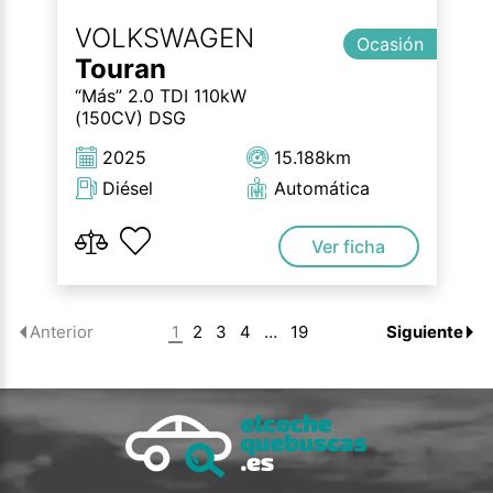
VOLKSWAGEN
Ocasión
Touran
“Más” 2.0 TDI 110kW
(150CV) DSG
2025
15.188km
Diésel
Automática
Ver ficha
1
2
3
4
…
19
Anterior
Siguiente