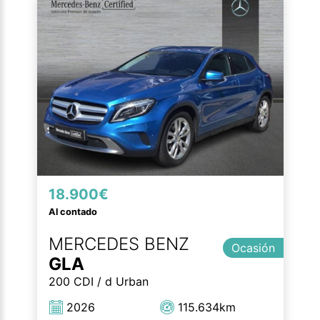
18.900€
Al contado
MERCEDES BENZ
Ocasión
GLA
200 CDI / d Urban
2026
115.634km