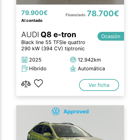
78.700€
79.900€
Al contado
AUDI
Q8 e-tron
Ocasión
Black line 55 TFSIe quattro
290 kW (394 CV) tiptronic
2025
12.942km
Híbrido
Automática
Ver ficha