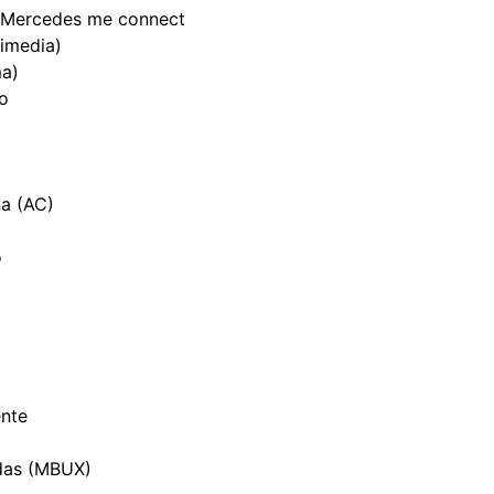
n Mercedes me connect
imedia)
ma)
o
na (AC)
o
ente
das (MBUX)