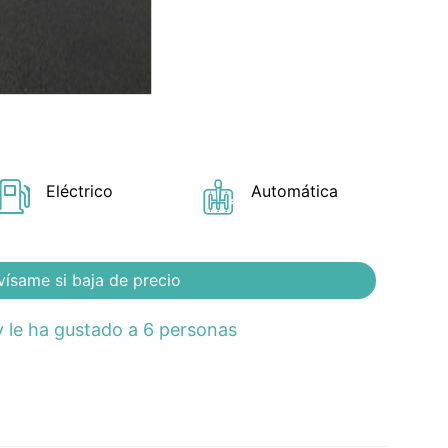
Eléctrico
Automática
vísame si baja de precio
 le ha gustado a 6 personas