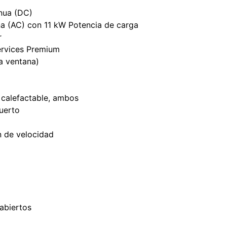
inua (DC)
na (AC) con 11 kW Potencia de carga
r
ervices Premium
a ventana)
y calefactable, ambos
uerto
n de velocidad
abiertos