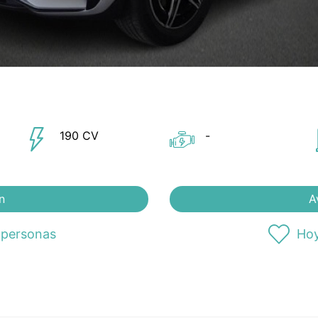
190 CV
-
n
A
 personas
Hoy