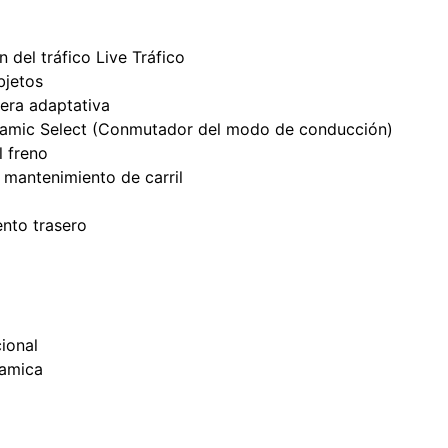
 del tráfico Live Tráfico
bjetos
tera adaptativa
Dynamic Select (Conmutador del modo de conducción)
l freno
 mantenimiento de carril
ento trasero
ional
namica