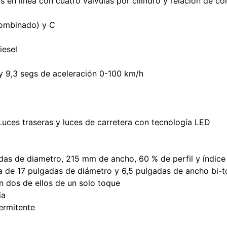
ros en línea con cuatro válvulas por cilindro y relación de c
ombinado) y C
iesel
y 9,3 segs de aceleración 0-100 km/h
 Luces traseras y luces de carretera con tecnología LED
das de diametro, 215 mm de ancho, 60 % de perfil y índice 
era de 17 pulgadas de diámetro y 6,5 pulgadas de ancho bi-t
on dos de ellos de un solo toque
ia
termitente