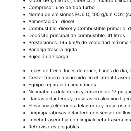
Motor de 1,5 litros ( 1.499 cc ) , cuatro cilind
Compresor: uno de tipo turbo
Norma de emisiones EU6 D, 100 g/km CO2 (c
Alimentación : diesel
Combustible: diesel y Combustible primario: d
Depósito principal de combustible: 41 litros
Prestaciones: 195 km/h de velocidad máxima 
Bandeja trasera rígida
Sujeción de carga
Luces de freno, luces de cruce, Luces de día,
Cristal trasero oscurecido en el lateral trasero
Equipo reparación neumáticos
Neumáticos delanteros y traseros de 17 pulga
Llantas delanteras y traseras en aleación lig
Elevalunas eléctricos delanteros y traseros c
Limpiaparabrisas delantero con sensor de lluv
Luneta trasera fija con limpialuneta trasera in
Retrovisores plegables