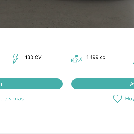
130 CV
1.499 cc
n
A
 personas
Hoy