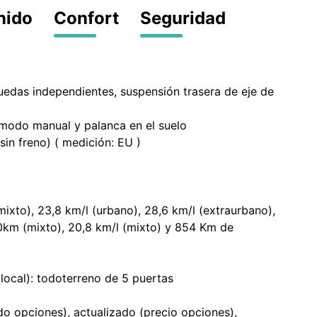
nido
Confort
Seguridad
uedas independientes, suspensión trasera de eje de
modo manual y palanca en el suelo
in freno) ( medición: EU )
ixto), 23,8 km/l (urbano), 28,6 km/l (extraurbano),
0km (mixto), 20,8 km/l (mixto) y 854 Km de
(local): todoterreno de 5 puertas
ido opciones), actualizado (precio opciones),