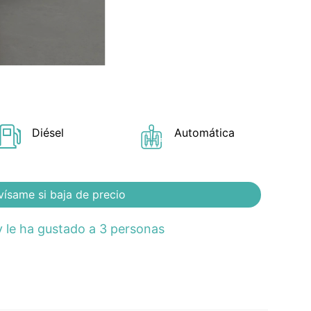
Diésel
Automática
vísame si baja de precio
 le ha gustado a 3 personas