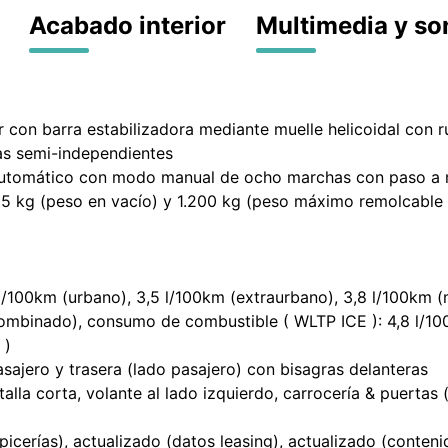
Acabado interior
Multimedia y so
 con barra estabilizadora mediante muelle helicoidal con r
das semi-independientes
automático con modo manual de ocho marchas con paso a 
5 kg (peso en vacío) y 1.200 kg (peso máximo remolcable s
100km (urbano), 3,5 l/100km (extraurbano), 3,8 l/100km (m
ombinado), consumo de combustible ( WLTP ICE ): 4,8 l/10
 )
asajero y trasera (lado pasajero) con bisagras delanteras
alla corta, volante al lado izquierdo, carrocería & puertas 
picerías), actualizado (datos leasing), actualizado (conten