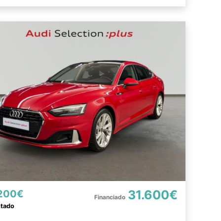
31.600€
200€
ntado