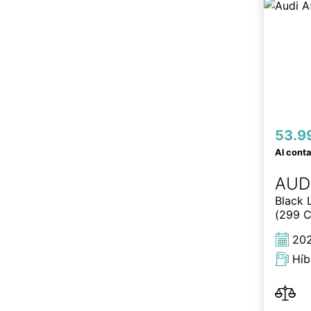
53.9
Al cont
AUD
Black 
(299 C
20
Híb