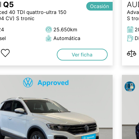
I
Q5
AU
Ocasión
ed 40 TDI quattro-ultra 150
Adva
4 CV) S tronic
S tro
24
25.650km
2
sel
Automática
D
Ver ficha