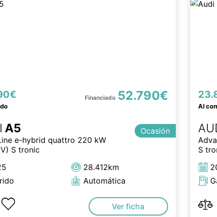
52.790€
90€
23.
ado
Al co
I
A5
AU
Ocasión
Line e-hybrid quattro 220 kW
Adva
V) S tronic
S tro
25
28.412km
2
rido
Automática
G
Ver ficha