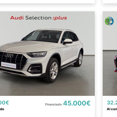
45.000€
00€
32.
ado
Al co