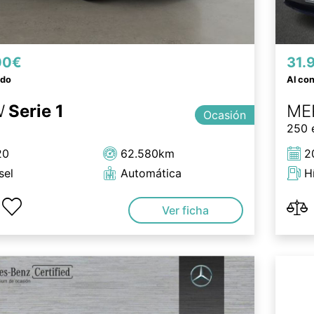
00€
31.
ado
Al co
W
Serie 1
ME
Ocasión
250 
20
62.580km
2
sel
Automática
H
Ver ficha