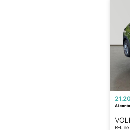
21.2
Al cont
VOL
R-Line