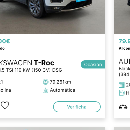
00€
79.
ado
Al co
AU
KSWAGEN
T-Roc
Ocasión
Blac
1.5 TSI 110 kW (150 CV) DSG
(394 
21
79.261km
2
olina
Automática
H
Ver ficha