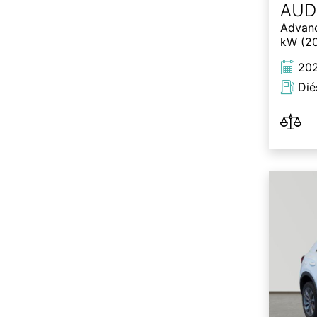
AUD
Advanc
kW (20
20
Dié