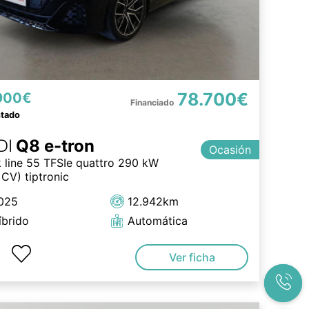
78.700€
900€
ntado
DI
Q8 e-tron
Ocasión
k line 55 TFSIe quattro 290 kW
CV) tiptronic
025
12.942km
íbrido
Automática
Ver ficha