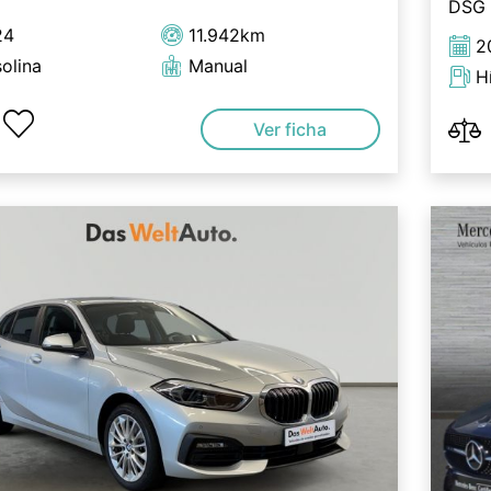
DSG
24
11.942km
2
olina
Manual
H
Ver ficha