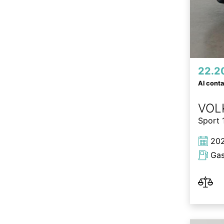
22.2
Al cont
VOL
Sport 
20
Gas