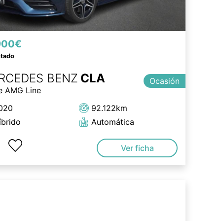
900€
ntado
RCEDES BENZ
CLA
Ocasión
e AMG Line
020
92.122km
íbrido
Automática
Ver ficha