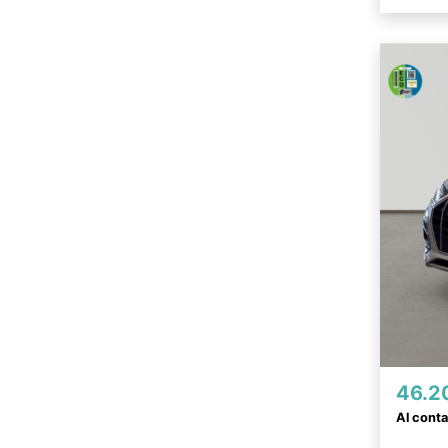
46.2
Al cont