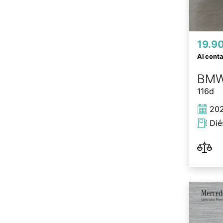
19.9
Al cont
BM
116d
20
Dié