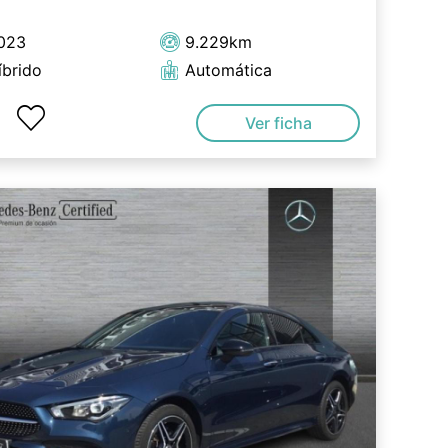
023
9.229km
íbrido
Automática
Ver ficha