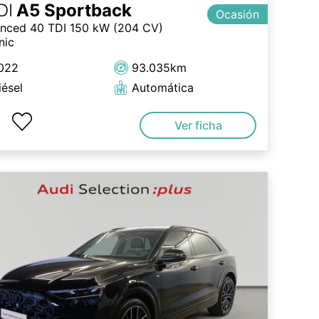
DI
A5 Sportback
Ocasión
nced 40 TDI 150 kW (204 CV)
nic
022
93.035km
iésel
Automática
Ver ficha