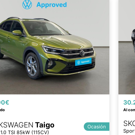
00€
30.
ado
Al co
SK
KSWAGEN
Taigo
Ocasión
Spor
 1.0 TSI 85kW (115CV)