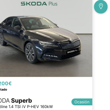
200€
ntado
ODA
Superb
Ocasión
tline 1.4 TSI iV P-HEV 160kW