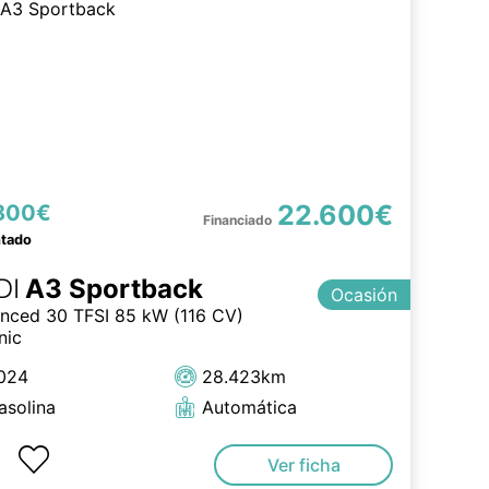
22.600€
800€
ntado
DI
A3 Sportback
Ocasión
nced 30 TFSI 85 kW (116 CV)
nic
024
28.423km
asolina
Automática
Ver ficha