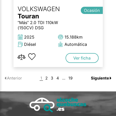
VOLKSWAGEN
Ocasión
Touran
“Más” 2.0 TDI 110kW
(150CV) DSG
2025
15.188km
Diésel
Automática
Ver ficha
1
2
3
4
…
19
Anterior
Siguiente