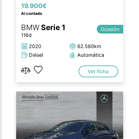
19.900€
Al contado
BMW
Serie 1
Ocasión
116d
2020
62.580km
Diésel
Automática
Ver ficha