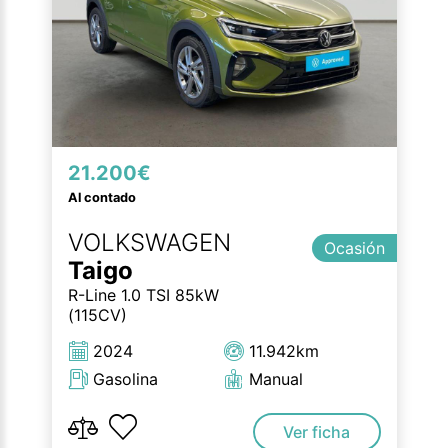
21.200€
Al contado
VOLKSWAGEN
Ocasión
Taigo
R-Line 1.0 TSI 85kW
(115CV)
2024
11.942km
Gasolina
Manual
Ver ficha