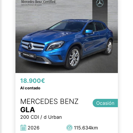
18.900€
Al contado
MERCEDES BENZ
Ocasión
GLA
200 CDI / d Urban
2026
115.634km