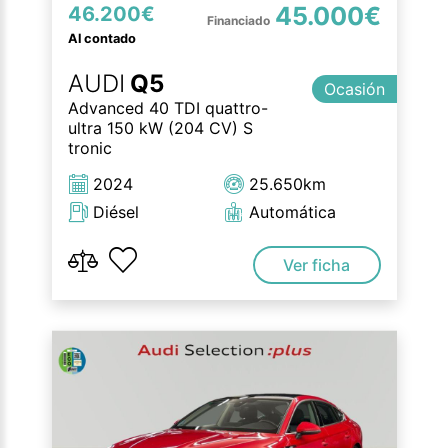
45.000€
46.200€
Al contado
AUDI
Q5
Ocasión
Advanced 40 TDI quattro-
ultra 150 kW (204 CV) S
tronic
2024
25.650km
Diésel
Automática
Ver ficha