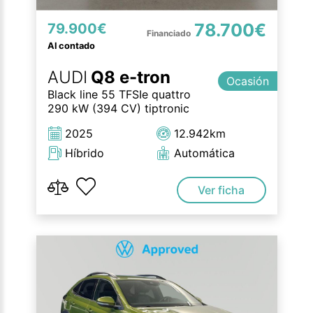
78.700€
79.900€
Al contado
AUDI
Q8 e-tron
Ocasión
Black line 55 TFSIe quattro
290 kW (394 CV) tiptronic
2025
12.942km
Híbrido
Automática
Ver ficha