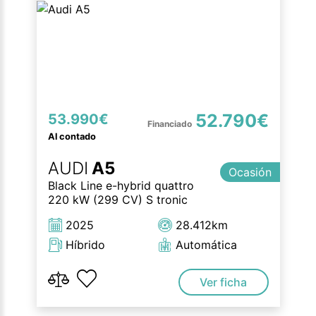
52.790€
53.990€
Al contado
AUDI
A5
Ocasión
Black Line e-hybrid quattro
220 kW (299 CV) S tronic
2025
28.412km
Híbrido
Automática
Ver ficha