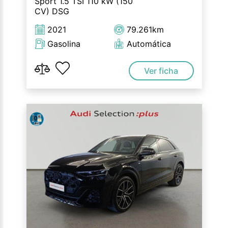
Sport 1.5 TSI 110 kW (150
CV) DSG
2021
79.261km
Gasolina
Automática
Ver ficha