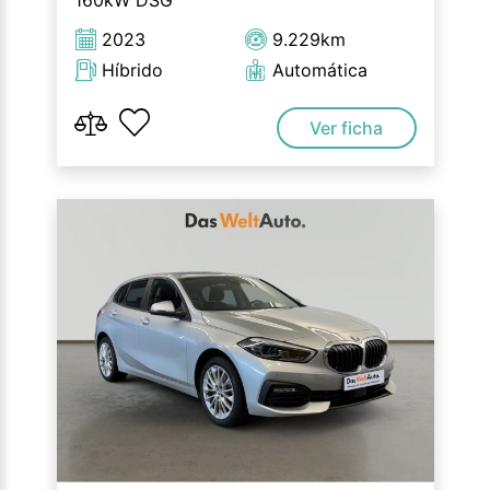
160kW DSG
2023
9.229km
Híbrido
Automática
Ver ficha