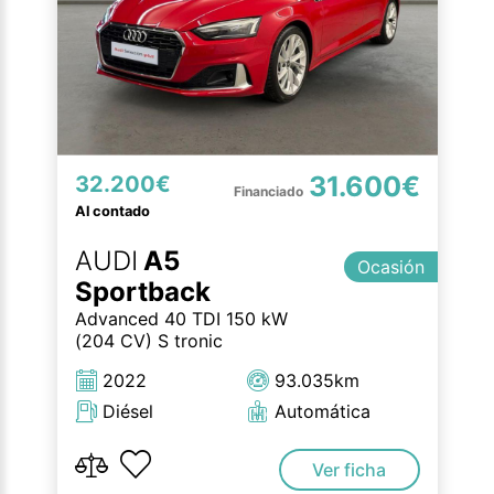
31.600€
32.200€
Al contado
AUDI
A5
Ocasión
Sportback
Advanced 40 TDI 150 kW
(204 CV) S tronic
2022
93.035km
Diésel
Automática
Ver ficha