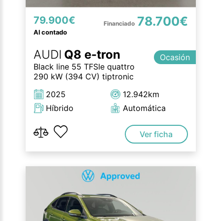
78.700€
79.900€
Al contado
AUDI
Q8 e-tron
Ocasión
Black line 55 TFSIe quattro
290 kW (394 CV) tiptronic
2025
12.942km
Híbrido
Automática
Ver ficha