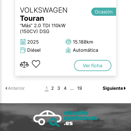
VOLKSWAGEN
Ocasión
Touran
“Más” 2.0 TDI 110kW
(150CV) DSG
2025
15.188km
Diésel
Automática
Ver ficha
1
2
3
4
…
19
Anterior
Siguiente