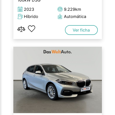
160kW DSG
2023
9.229km
Híbrido
Automática
Ver ficha