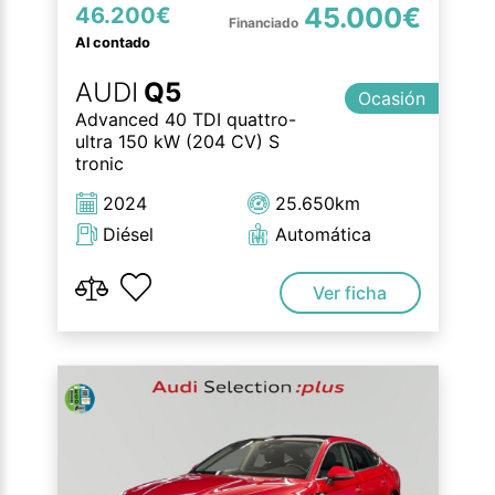
45.000€
46.200€
Al contado
AUDI
Q5
Ocasión
Advanced 40 TDI quattro-
ultra 150 kW (204 CV) S
tronic
2024
25.650km
Diésel
Automática
Ver ficha