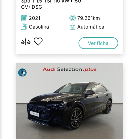
Sport 1.5 TSI 110 kW (150
CV) DSG
2021
79.261km
Gasolina
Automática
Ver ficha