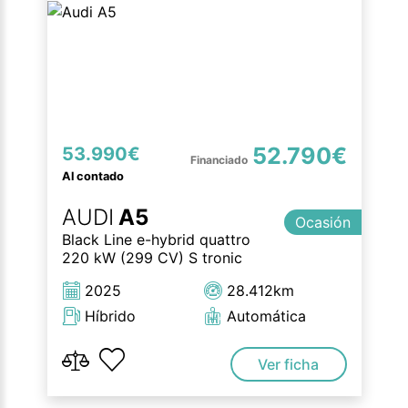
52.790€
53.990€
Al contado
AUDI
A5
Ocasión
Black Line e-hybrid quattro
220 kW (299 CV) S tronic
2025
28.412km
Híbrido
Automática
Ver ficha