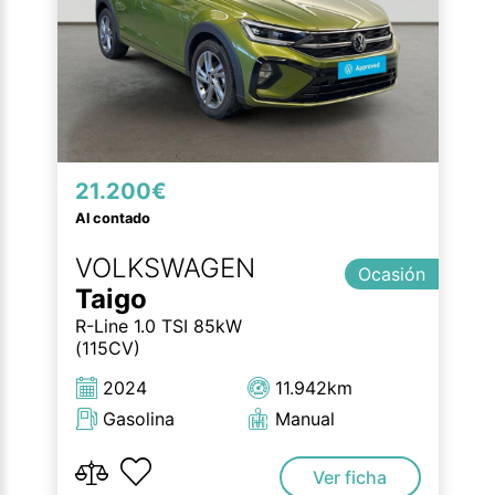
21.200€
Al contado
VOLKSWAGEN
Ocasión
Taigo
R-Line 1.0 TSI 85kW
(115CV)
2024
11.942km
Gasolina
Manual
Ver ficha