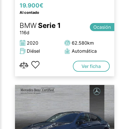
19.900€
Al contado
BMW
Serie 1
Ocasión
116d
2020
62.580km
Diésel
Automática
Ver ficha