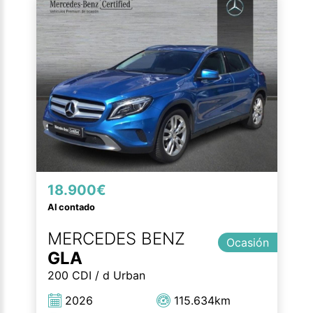
18.900€
Al contado
MERCEDES BENZ
Ocasión
GLA
200 CDI / d Urban
2026
115.634km