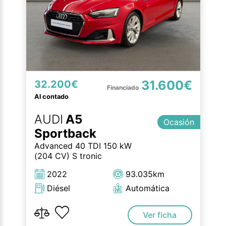
31.600€
32.200€
Al contado
AUDI
A5
Ocasión
Sportback
Advanced 40 TDI 150 kW
(204 CV) S tronic
2022
93.035km
Diésel
Automática
Ver ficha