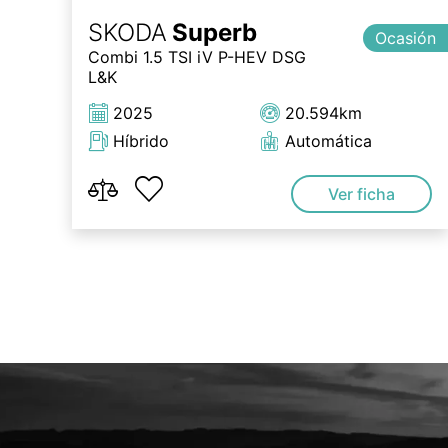
SKODA
Superb
Ocasión
Combi 1.5 TSI iV P-HEV DSG
L&K
2025
20.594km
Híbrido
Automática
Ver ficha