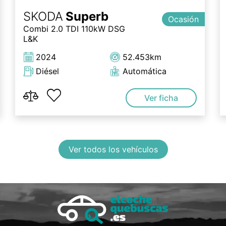
SKODA
Superb
Ocasión
Combi 2.0 TDI 110kW DSG
L&K
2024
52.453km
Diésel
Automática
Ver ficha
Ver todos los vehículos