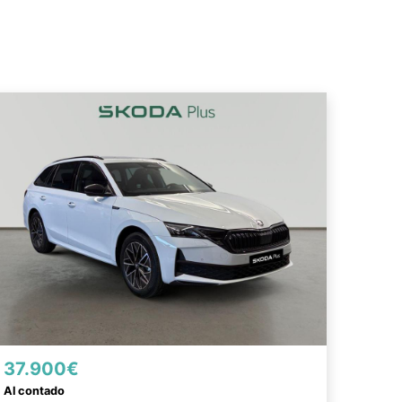
37.900€
Al contado