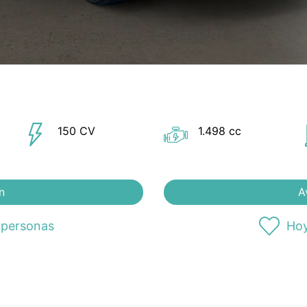
150 CV
1.498 cc
n
A
 personas
Hoy