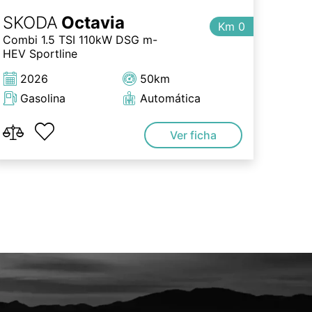
SKODA
Octavia
Km 0
Combi 1.5 TSI 110kW DSG m-
HEV Sportline
2026
50km
Gasolina
Automática
Ver ficha