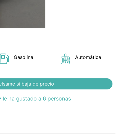
Gasolina
Automática
vísame si baja de precio
 le ha gustado a 6 personas