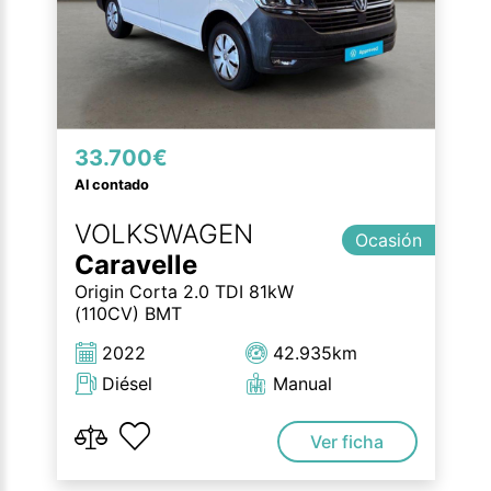
33.700€
Al contado
VOLKSWAGEN
Ocasión
Caravelle
Origin Corta 2.0 TDI 81kW
(110CV) BMT
2022
42.935km
Diésel
Manual
Ver ficha