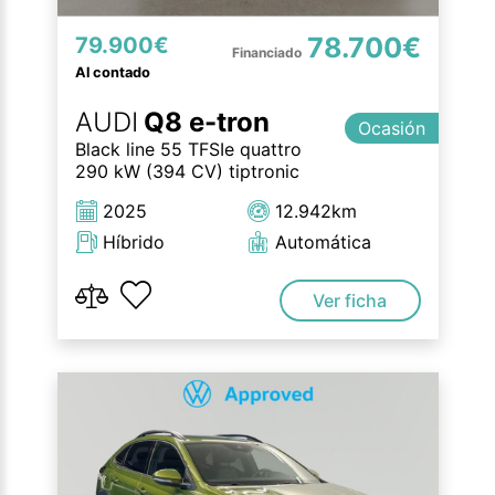
78.700€
79.900€
Al contado
AUDI
Q8 e-tron
Ocasión
Black line 55 TFSIe quattro
290 kW (394 CV) tiptronic
2025
12.942km
Híbrido
Automática
Ver ficha