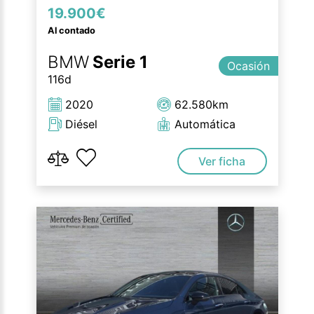
19.900€
Al contado
BMW
Serie 1
Ocasión
116d
2020
62.580km
Diésel
Automática
Ver ficha