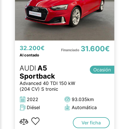
31.600€
32.200€
Al contado
AUDI
A5
Ocasión
Sportback
Advanced 40 TDI 150 kW
(204 CV) S tronic
2022
93.035km
Diésel
Automática
Ver ficha