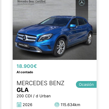
18.900€
Al contado
MERCEDES BENZ
Ocasión
GLA
200 CDI / d Urban
2026
115.634km