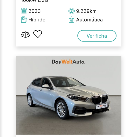
160kW DSG
2023
9.229km
Híbrido
Automática
Ver ficha