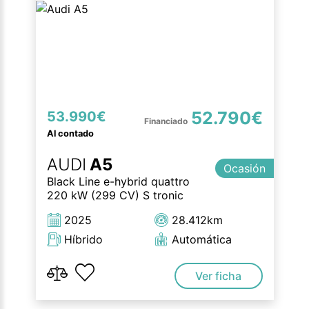
52.790€
53.990€
Al contado
AUDI
A5
Ocasión
Black Line e-hybrid quattro
220 kW (299 CV) S tronic
2025
28.412km
Híbrido
Automática
Ver ficha