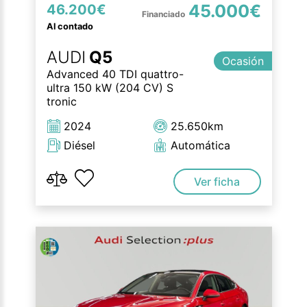
45.000€
46.200€
Al contado
AUDI
Q5
Ocasión
Advanced 40 TDI quattro-
ultra 150 kW (204 CV) S
tronic
2024
25.650km
Diésel
Automática
Ver ficha