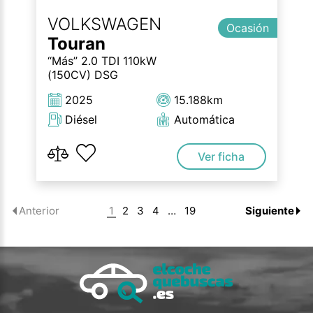
VOLKSWAGEN
Ocasión
Touran
“Más” 2.0 TDI 110kW
(150CV) DSG
2025
15.188km
Diésel
Automática
Ver ficha
1
2
3
4
…
19
Anterior
Siguiente