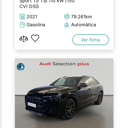
Sport 1.5 TSI 110 kW (150
CV) DSG
2021
79.261km
Gasolina
Automática
Ver ficha