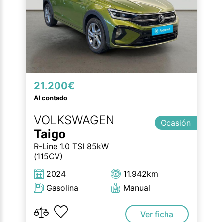
21.200€
Al contado
VOLKSWAGEN
Ocasión
Taigo
R-Line 1.0 TSI 85kW
(115CV)
2024
11.942km
Gasolina
Manual
Ver ficha