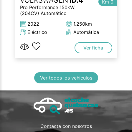
VOLKSWAGEN
ID.4
Km 0
Pro Performance 150kW
(204CV) Automático
2022
1.250km
Eléctrico
Automática
Ver ficha
Ver todos los vehículos
Contacta con nosotros