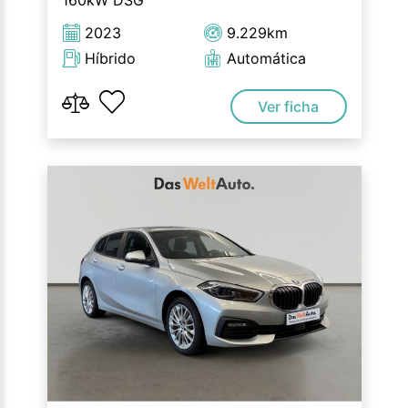
160kW DSG
2023
9.229km
Híbrido
Automática
Ver ficha