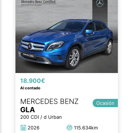
18.900€
Al contado
MERCEDES BENZ
Ocasión
GLA
200 CDI / d Urban
2026
115.634km