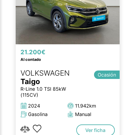
21.200€
Al contado
VOLKSWAGEN
Ocasión
Taigo
R-Line 1.0 TSI 85kW
(115CV)
2024
11.942km
Gasolina
Manual
Ver ficha