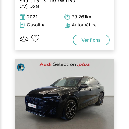
Sport 1.5 TSI 110 kW (150
CV) DSG
2021
79.261km
Gasolina
Automática
Ver ficha