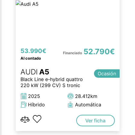
52.790€
53.990€
Al contado
AUDI
A5
Ocasión
Black Line e-hybrid quattro
220 kW (299 CV) S tronic
2025
28.412km
Híbrido
Automática
Ver ficha