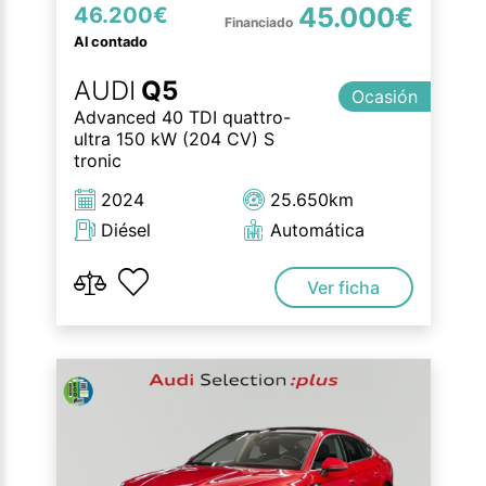
45.000€
46.200€
Al contado
AUDI
Q5
Ocasión
Advanced 40 TDI quattro-
ultra 150 kW (204 CV) S
tronic
2024
25.650km
Diésel
Automática
Ver ficha