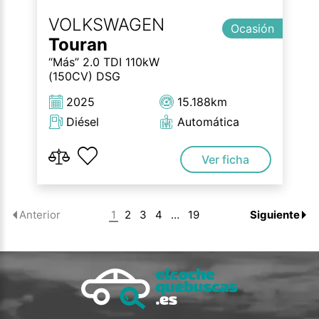
VOLKSWAGEN
Ocasión
Touran
“Más” 2.0 TDI 110kW
(150CV) DSG
2025
15.188km
Diésel
Automática
Ver ficha
1
2
3
4
…
19
Anterior
Siguiente