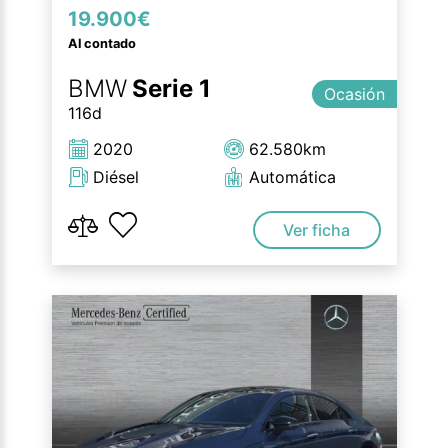
19.900€
Al contado
BMW
Serie 1
Ocasión
116d
2020
62.580km
Diésel
Automática
Ver ficha