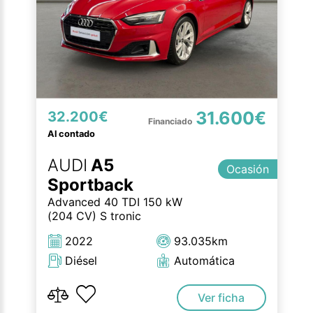
31.600€
32.200€
Al contado
AUDI
A5
Ocasión
Sportback
Advanced 40 TDI 150 kW
(204 CV) S tronic
2022
93.035km
Diésel
Automática
Ver ficha