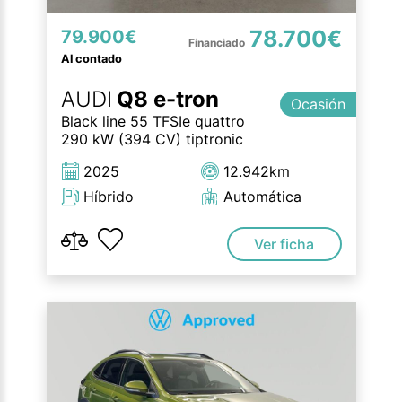
78.700€
79.900€
Al contado
AUDI
Q8 e-tron
Ocasión
Black line 55 TFSIe quattro
290 kW (394 CV) tiptronic
2025
12.942km
Híbrido
Automática
Ver ficha