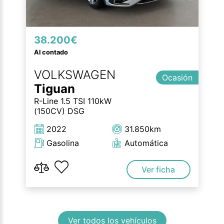
38.200€
Al contado
VOLKSWAGEN
Ocasión
Tiguan
R-Line 1.5 TSI 110kW
(150CV) DSG
2022
31.850km
Gasolina
Automática
Ver ficha
Ver todos los vehículos