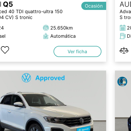
I
Q5
AU
Ocasión
ed 40 TDI quattro-ultra 150
Adva
4 CV) S tronic
S tro
24
25.650km
2
sel
Automática
D
Ver ficha