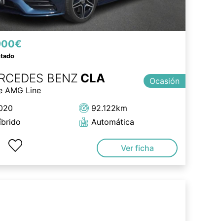
900€
ntado
RCEDES BENZ
CLA
Ocasión
e AMG Line
020
92.122km
íbrido
Automática
Ver ficha