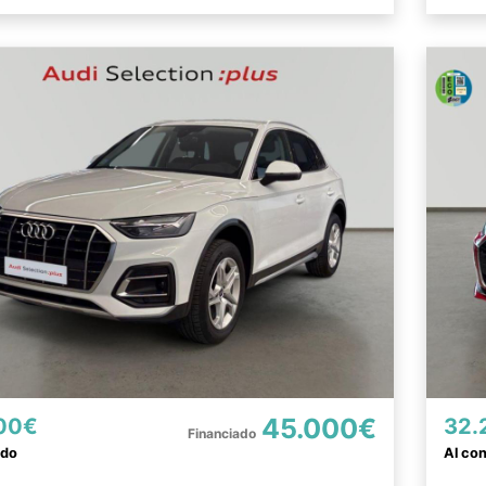
45.000€
00€
32.
ado
Al co