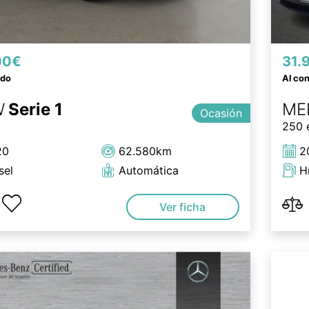
00€
31.
ado
Al co
W
Serie 1
ME
Ocasión
250 
20
62.580km
2
sel
Automática
H
Ver ficha