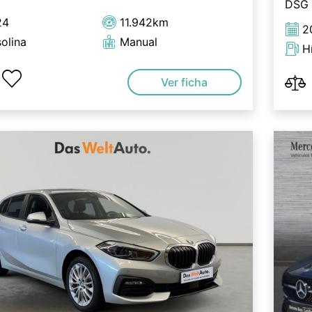
DSG
24
11.942km
2
olina
Manual
H
Ver ficha