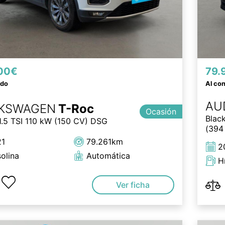
00€
79.
ado
Al co
AU
KSWAGEN
T-Roc
Ocasión
Blac
1.5 TSI 110 kW (150 CV) DSG
(394 
21
79.261km
2
olina
Automática
H
Ver ficha