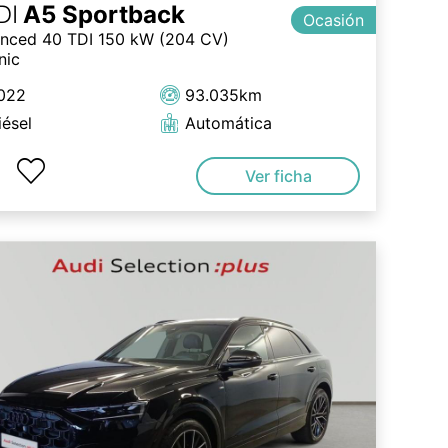
DI
A5 Sportback
Ocasión
nced 40 TDI 150 kW (204 CV)
nic
022
93.035km
iésel
Automática
Ver ficha