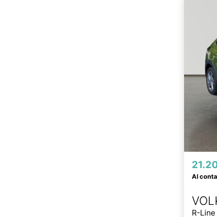
21.2
Al cont
VOL
R-Line