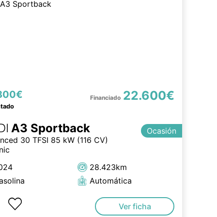
22.600€
800€
ntado
DI
A3 Sportback
Ocasión
nced 30 TFSI 85 kW (116 CV)
nic
024
28.423km
asolina
Automática
Ver ficha