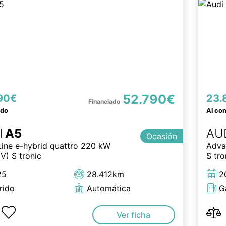
52.790€
90€
23.
ado
Al co
I
A5
AU
Ocasión
Line e-hybrid quattro 220 kW
Adva
V) S tronic
S tro
25
28.412km
2
rido
Automática
G
Ver ficha