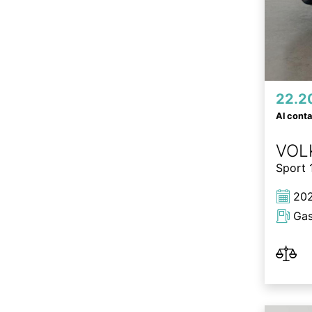
22.2
Al cont
VOL
Sport 
20
Gas