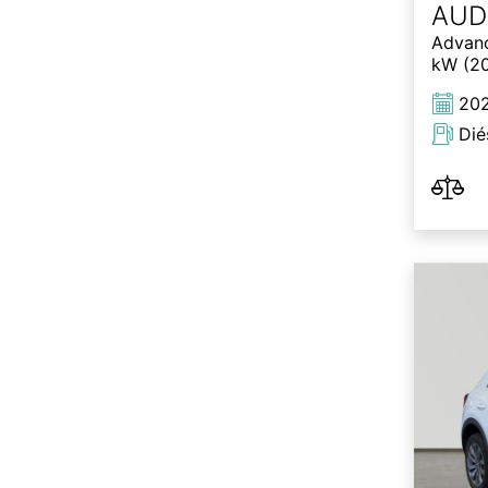
AUD
Advanc
kW (20
20
Dié