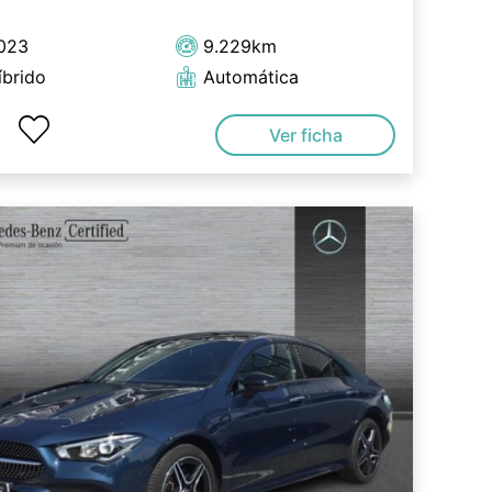
023
9.229km
íbrido
Automática
Ver ficha