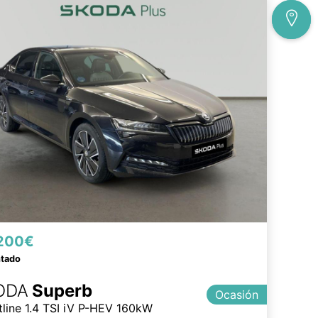
200€
ntado
ODA
Superb
Ocasión
tline 1.4 TSI iV P-HEV 160kW