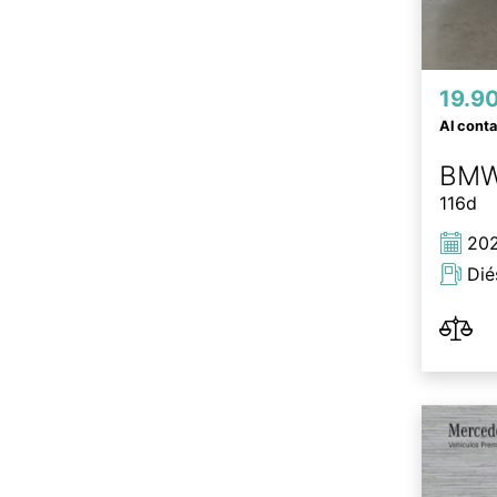
19.9
Al cont
BM
116d
20
Dié