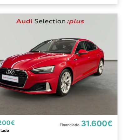
31.600€
200€
ntado