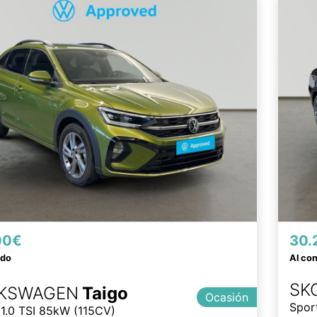
00€
30.
ado
Al co
SK
KSWAGEN
Taigo
Ocasión
Spor
 1.0 TSI 85kW (115CV)