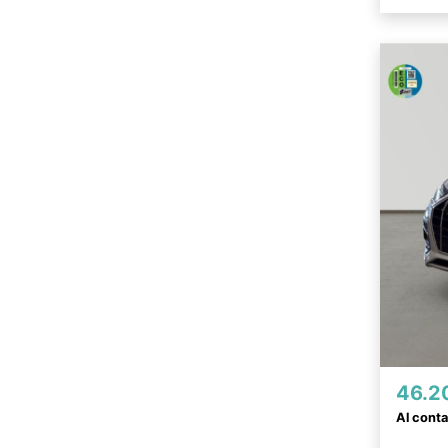
46.2
Al cont