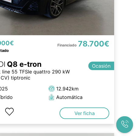
78.700€
900€
ntado
DI
Q8 e-tron
Ocasión
k line 55 TFSIe quattro 290 kW
CV) tiptronic
025
12.942km
íbrido
Automática
Ver ficha