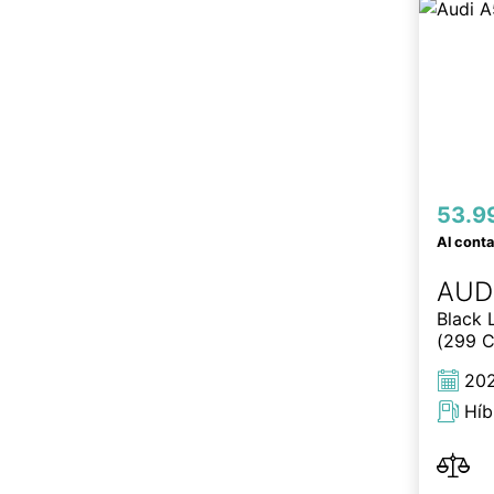
53.9
Al cont
AUD
Black 
(299 C
20
Híb